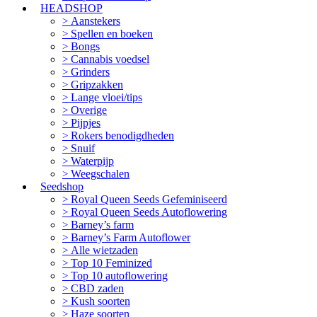
HEADSHOP
Aanstekers
Spellen en boeken
Bongs
Cannabis voedsel
Grinders
Gripzakken
Lange vloei/tips
Overige
Pijpjes
Rokers benodigdheden
Snuif
Waterpijp
Weegschalen
Seedshop
Royal Queen Seeds Gefeminiseerd
Royal Queen Seeds Autoflowering
Barney’s farm
Barney’s Farm Autoflower
Alle wietzaden
Top 10 Feminized
Top 10 autoflowering
CBD zaden
Kush soorten
Haze soorten