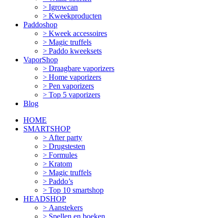
Igrowcan
Kweekproducten
Paddoshop
Kweek accessoires
Magic truffels
Paddo kweeksets
VaporShop
Draagbare vaporizers
Home vaporizers
Pen vaporizers
Top 5 vaporizers
Blog
HOME
SMARTSHOP
After party
Drugstesten
Formules
Kratom
Magic truffels
Paddo’s
Top 10 smartshop
HEADSHOP
Aanstekers
Spellen en boeken