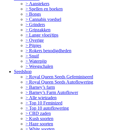
Aanstekers
Spellen en boeken
Bongs
Cannabis voedsel
Grinders
Gripzakken
Lange vloei/tips
Overige
Pijpjes
Rokers benodigdheden
Snuif
Waterpijp
Weegschalen
Seedshop
Royal Queen Seeds Gefeminiseerd
Royal Queen Seeds Autoflowering
Barney’s farm
Barney’s Farm Autoflower
Alle wietzaden
Top 10 Feminized
Top 10 autoflowering
CBD zaden
Kush soorten
Haze soorten
White soorten