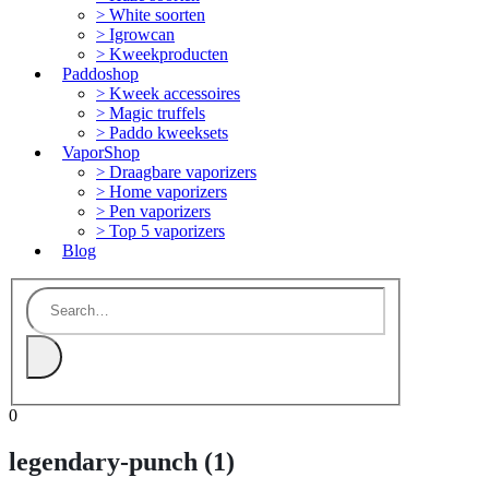
White soorten
Igrowcan
Kweekproducten
Paddoshop
Kweek accessoires
Magic truffels
Paddo kweeksets
VaporShop
Draagbare vaporizers
Home vaporizers
Pen vaporizers
Top 5 vaporizers
Blog
0
legendary-punch (1)