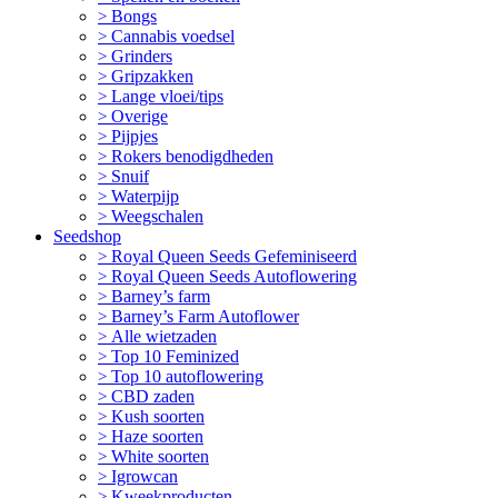
Bongs
Cannabis voedsel
Grinders
Gripzakken
Lange vloei/tips
Overige
Pijpjes
Rokers benodigdheden
Snuif
Waterpijp
Weegschalen
Seedshop
Royal Queen Seeds Gefeminiseerd
Royal Queen Seeds Autoflowering
Barney’s farm
Barney’s Farm Autoflower
Alle wietzaden
Top 10 Feminized
Top 10 autoflowering
CBD zaden
Kush soorten
Haze soorten
White soorten
Igrowcan
Kweekproducten