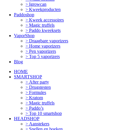
Igrowcan
Kweekproducten
Paddoshop
Kweek accessoires
Magic truffels
Paddo kweeksets
VaporShop
Draagbare vaporizers
Home vaporizers
Pen vaporizers
Top 5 vaporizers
Blog
HOME
SMARTSHOP
After party
Drugstesten
Formules
Kratom
Magic truffels
Paddo’s
Top 10 smartshop
HEADSHOP
Aanstekers
Spellen en boeken