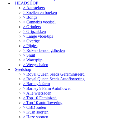
HEADSHOP
Aanstekers
Spellen en boeken
Bongs
Cannabis voedsel
Grinders
Gripzakken
Lange vloei/tips
Overige
Pijpjes
Rokers benodigdheden
Snuif
Waterpijp
Weegschalen
Seedshop
Royal Queen Seeds Gefeminiseerd
Royal Queen Seeds Autoflowering
Barney’s farm
Barney’s Farm Autoflower
Alle wietzaden
Top 10 Feminized
Top 10 autoflowering
CBD zaden
Kush soorten
Haze soorten