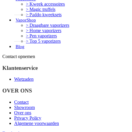
Kweek accessoires
Magic truffels
Paddo kweeksets
VaporShop
Draagbare vaporizers
Home vaporizers
Pen vaporizers
Top 5 vaporizers
Blog
Contact opnemen
Klantenservice
Wietzaden
OVER ONS
Contact
Showroom
Over ons
Privacy Policy
Algemene voorwaarden