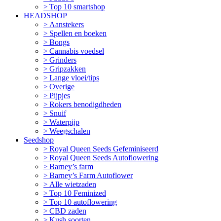
Top 10 smartshop
HEADSHOP
Aanstekers
Spellen en boeken
Bongs
Cannabis voedsel
Grinders
Gripzakken
Lange vloei/tips
Overige
Pijpjes
Rokers benodigdheden
Snuif
Waterpijp
Weegschalen
Seedshop
Royal Queen Seeds Gefeminiseerd
Royal Queen Seeds Autoflowering
Barney’s farm
Barney’s Farm Autoflower
Alle wietzaden
Top 10 Feminized
Top 10 autoflowering
CBD zaden
Kush soorten