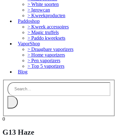
White soorten
Igrowcan
Kweekproducten
Paddoshop
Kweek accessoires
Magic truffels
Paddo kweeksets
VaporShop
Draagbare vaporizers
Home vaporizers
Pen vaporizers
Top 5 vaporizers
Blog
0
G13 Haze