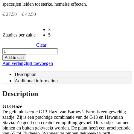
specerijen leiden tot sterke, hemelse effecten.
€
27.50
–
€
42.50
3
Zaadjes per zakje
5
Clear
Add to cart
Aan verlanglijst toevoegen
Description
Additional information
Description
G13 Haze
De gefeminiseerde G13 Haze van Barney’s Farm is een geweldig
zaadje. Zij is een prachtige combinatie van de G13 en Hawaiian
Stavia. Ze geeft een creatief en uplifting gevoel. De zaadjes kunnen
binnen en buiten gekweekt worden. De plant heeft een groeiperiode
van 65 tot 70 dagen. Wanneer ze binnen gekweekt wordt,