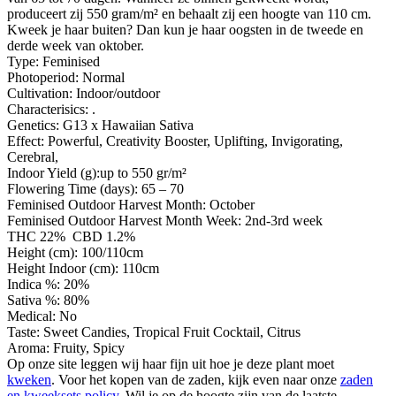
produceert zij 550 gram/m² en behaalt zij een hoogte van 110 cm.
Kweek je haar buiten? Dan kun je haar oogsten in de tweede en
derde week van oktober.
Type:
Feminised
Photoperiod:
Normal
Cultivation:
Indoor/outdoor
Characterisics:
.
Genetics:
G13 x Hawaiian Sativa
Effect:
Powerful, Creativity Booster, Uplifting, Invigorating,
Cerebral,
Indoor Yield (g):up to
550 gr/m²
Flowering Time (days):
65 – 70
Feminised Outdoor Harvest Month:
October
Feminised Outdoor Harvest Month Week:
2nd-3rd week
THC 22% CBD 1.2%
Height (cm):
100/110cm
Height Indoor (cm):
110cm
Indica %:
20%
Sativa %:
80%
Medical:
No
Taste:
Sweet Candies, Tropical Fruit Cocktail, Citrus
Aroma:
Fruity, Spicy
Op onze site leggen wij haar fijn uit hoe je deze plant moet
kweken
. Voor het kopen van de zaden, kijk even naar onze
zaden
en kweeksets policy
. Wil je op de hoogte zijn van de laatste