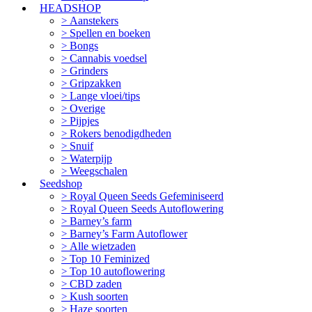
HEADSHOP
Aanstekers
Spellen en boeken
Bongs
Cannabis voedsel
Grinders
Gripzakken
Lange vloei/tips
Overige
Pijpjes
Rokers benodigdheden
Snuif
Waterpijp
Weegschalen
Seedshop
Royal Queen Seeds Gefeminiseerd
Royal Queen Seeds Autoflowering
Barney’s farm
Barney’s Farm Autoflower
Alle wietzaden
Top 10 Feminized
Top 10 autoflowering
CBD zaden
Kush soorten
Haze soorten