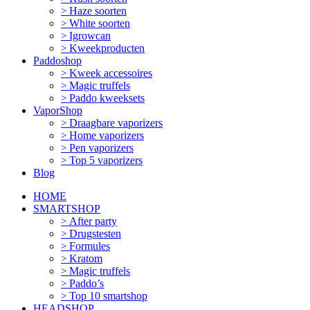
Haze soorten
White soorten
Igrowcan
Kweekproducten
Paddoshop
Kweek accessoires
Magic truffels
Paddo kweeksets
VaporShop
Draagbare vaporizers
Home vaporizers
Pen vaporizers
Top 5 vaporizers
Blog
HOME
SMARTSHOP
After party
Drugstesten
Formules
Kratom
Magic truffels
Paddo’s
Top 10 smartshop
HEADSHOP