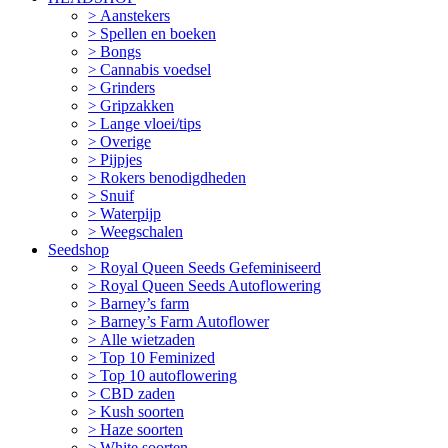
Aanstekers
Spellen en boeken
Bongs
Cannabis voedsel
Grinders
Gripzakken
Lange vloei/tips
Overige
Pijpjes
Rokers benodigdheden
Snuif
Waterpijp
Weegschalen
Seedshop
Royal Queen Seeds Gefeminiseerd
Royal Queen Seeds Autoflowering
Barney’s farm
Barney’s Farm Autoflower
Alle wietzaden
Top 10 Feminized
Top 10 autoflowering
CBD zaden
Kush soorten
Haze soorten
White soorten