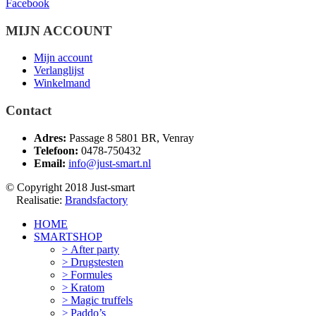
Facebook
MIJN ACCOUNT
Mijn account
Verlanglijst
Winkelmand
Contact
Adres:
Passage 8 5801 BR, Venray
Telefoon:
0478-750432
Email:
info@just-smart.nl
© Copyright 2018 Just-smart
Realisatie:
Brandsfactory
HOME
SMARTSHOP
After party
Drugstesten
Formules
Kratom
Magic truffels
Paddo’s