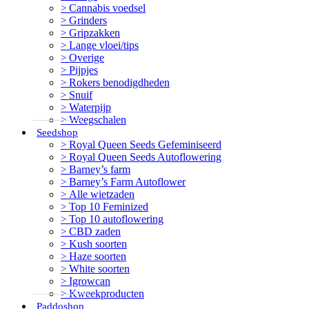
Cannabis voedsel
Grinders
Gripzakken
Lange vloei/tips
Overige
Pijpjes
Rokers benodigdheden
Snuif
Waterpijp
Weegschalen
Seedshop
Royal Queen Seeds Gefeminiseerd
Royal Queen Seeds Autoflowering
Barney’s farm
Barney’s Farm Autoflower
Alle wietzaden
Top 10 Feminized
Top 10 autoflowering
CBD zaden
Kush soorten
Haze soorten
White soorten
Igrowcan
Kweekproducten
Paddoshop